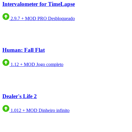
Intervalometer for TimeLapse
2.9.7
+
MOD PRO Desbloqueado
Human: Fall Flat
1.12
+
MOD Jogo completo
Dealer's Life 2
1.012
+
MOD Dinheiro infinito