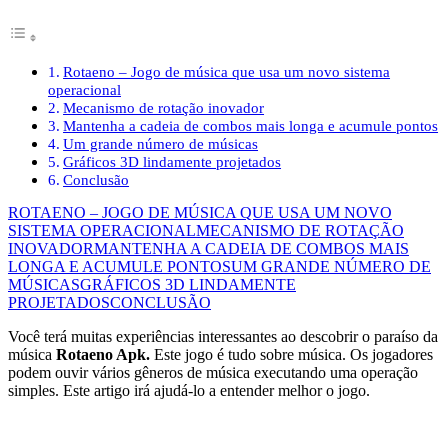
Rotaeno – Jogo de música que usa um novo sistema
operacional
Mecanismo de rotação inovador
Mantenha a cadeia de combos mais longa e acumule pontos
Um grande número de músicas
Gráficos 3D lindamente projetados
Conclusão
ROTAENO – JOGO DE MÚSICA QUE USA UM NOVO
SISTEMA OPERACIONAL
MECANISMO DE ROTAÇÃO
INOVADOR
MANTENHA A CADEIA DE COMBOS MAIS
LONGA E ACUMULE PONTOS
UM GRANDE NÚMERO DE
MÚSICAS
GRÁFICOS 3D LINDAMENTE
PROJETADOS
CONCLUSÃO
Você terá muitas experiências interessantes ao descobrir o paraíso da
música
Rotaeno Apk.
Este jogo é tudo sobre música. Os jogadores
podem ouvir vários gêneros de música executando uma operação
simples. Este artigo irá ajudá-lo a entender melhor o jogo.