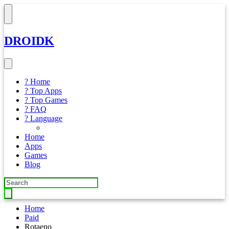
DROIDK
? Home
? Top Apps
? Top Games
? FAQ
? Language
Home
Apps
Games
Blog
Home
Paid
Rotaeno