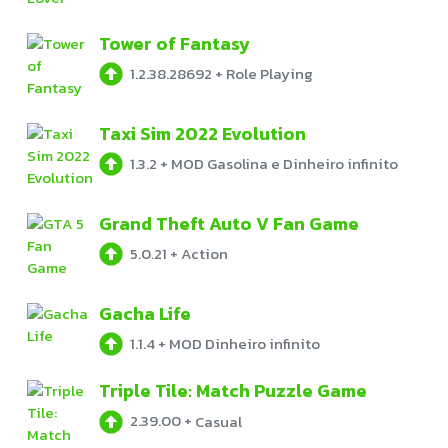
Tower of Fantasy
1.2.38.28692
+
Role Playing
Taxi Sim 2022 Evolution
1.3.2
+
MOD Gasolina e Dinheiro infinito
Grand Theft Auto V Fan Game
5.0.21
+
Action
Gacha Life
1.1.4
+
MOD Dinheiro infinito
Triple Tile: Match Puzzle Game
2.39.00
+
Casual