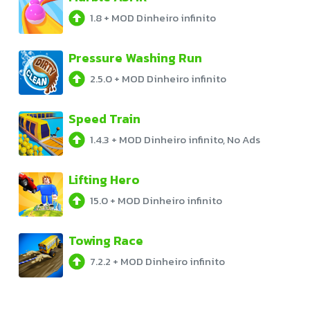
1.8
+
MOD Dinheiro infinito
Pressure Washing Run
2.5.0
+
MOD Dinheiro infinito
Speed Train
1.4.3
+
MOD Dinheiro infinito, No Ads
Lifting Hero
15.0
+
MOD Dinheiro infinito
Towing Race
7.2.2
+
MOD Dinheiro infinito