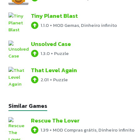
Tiny Planet Blast
1.1.0
+
MOD Gemas, Dinheiro infinito
Unsolved Case
1.3.0
+
Puzzle
That Level Again
2.01
+
Puzzle
Similar Games
Rescue The Lover
1.39
+
MOD Compras grátis, Dinheiro infinito