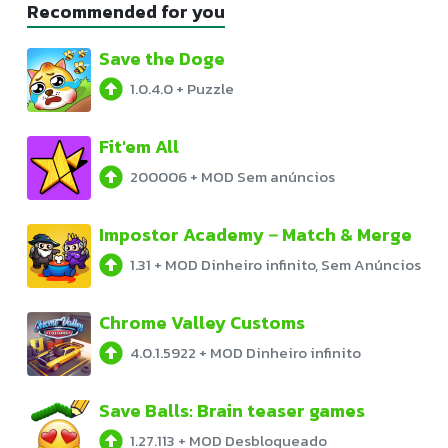
Recommended for you
Save the Doge
1.0.4.0
+
Puzzle
Fit'em All
200006
+
MOD Sem anúncios
Impostor Academy－Match & Merge
1.31
+
MOD Dinheiro infinito, Sem Anúncios
Chrome Valley Customs
4.0.1.5922
+
MOD Dinheiro infinito
Save Balls: Brain teaser games
1.27.113
+
MOD Desbloqueado