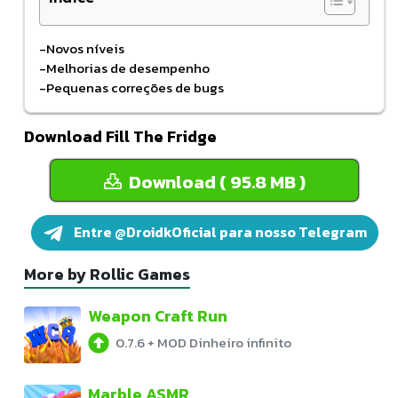
-Novos níveis
-Melhorias de desempenho
-Pequenas correções de bugs
Download Fill The Fridge
Download ( 95.8 MB )
Entre @DroidkOficial para nosso Telegram
More by Rollic Games
Weapon Craft Run
0.7.6
+
MOD Dinheiro infinito
Marble ASMR