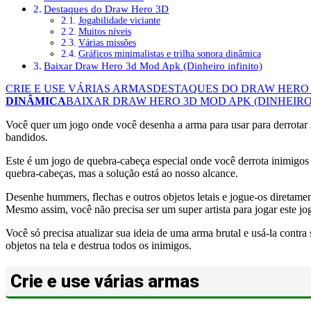
Destaques do Draw Hero 3D
Jogabilidade viciante
Muitos níveis
Várias missões
Gráficos minimalistas e trilha sonora dinâmica
Baixar Draw Hero 3d Mod Apk (Dinheiro infinito)
CRIE E USE VÁRIAS ARMAS
DESTAQUES DO DRAW HERO
DINÂMICA
BAIXAR DRAW HERO 3D MOD APK (DINHEIRO 
Você quer um jogo onde você desenha a arma para usar para derrotar 
bandidos.
Este é um jogo de quebra-cabeça especial onde você derrota inimigos c
quebra-cabeças, mas a solução está ao nosso alcance.
Desenhe hummers, flechas e outros objetos letais e jogue-os diretame
Mesmo assim, você não precisa ser um super artista para jogar este jo
Você só precisa atualizar sua ideia de uma arma brutal e usá-la cont
objetos na tela e destrua todos os inimigos.
Crie e use várias armas