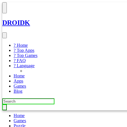
DROIDK
? Home
? Top Apps
? Top Games
? FAQ
? Language
Home
Apps
Games
Blog
Home
Games
Puzzle