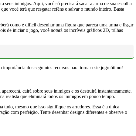
a seus inimigos. Aqui, você só precisará sacar a arma de sua escolha
que você terá que resgatar reféns e salvar o mundo inteiro. Basta
eberá como é difícil desenhar uma figura que pareça uma arma e fisgar
e iniciar o jogo, você notará os incríveis gráficos 2D, trilhas
a importância dos seguintes recursos para tornar este jogo ótimo!
arecerá, cairá sobre seus inimigos e os destruirá instantaneamente.
rma realista que eliminará todos os inimigos em pouco tempo.
a tudo, mesmo que isso signifique os arredores. Essa é a única
eração com perfeição. Tente desenhar designs diferentes e observe o