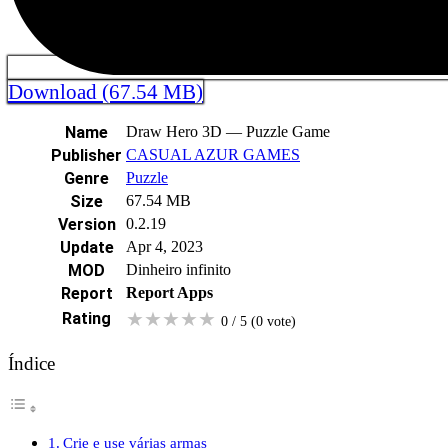
Download (67.54 MB)
Name
Draw Hero 3D — Puzzle Game
Publisher
CASUAL AZUR GAMES
Genre
Puzzle
Size
67.54 MB
Version
0.2.19
Update
Apr 4, 2023
MOD
Dinheiro infinito
Report
Report Apps
★
★
★
★
★
Rating
0 / 5
(0
vote
)
Índice
Crie e use várias armas