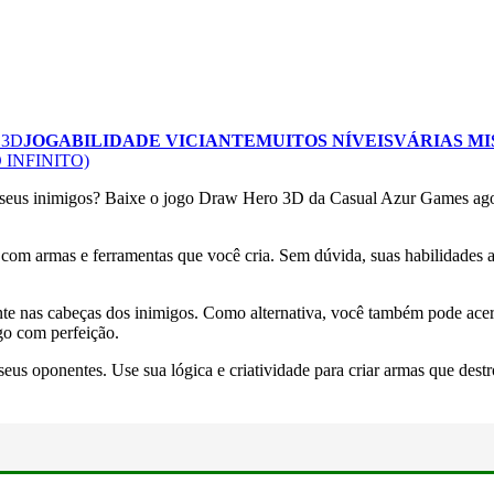
 3D
JOGABILIDADE VICIANTE
MUITOS NÍVEIS
VÁRIAS MI
INFINITO)
seus inimigos? Baixe o jogo Draw Hero 3D da Casual Azur Games agora e
om armas e ferramentas que você cria. Sem dúvida, suas habilidades art
nte nas cabeças dos inimigos. Como alternativa, você também pode acert
go com perfeição.
ra seus oponentes. Use sua lógica e criatividade para criar armas que d