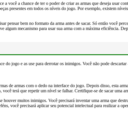
 a você a chance de ter o poder de criar as armas que deseja usar contr
eças presentes em todos os níveis do jogo. Por exemplo, existem níveis 
isar pensar bem no formato da arma antes de sacar. Só então você perc
 algum mecanismo para usar sua arma com a máxima eficiência. Depois d
ce do jogo e as use para derrotar os inimigos. Você não pode descartar 
s de armas com o dedo na interface do jogo. Depois disso, esta arma ap
 você terá que repetir um nível se falhar. Certifique-se de sacar uma a
se houver muitos inimigos. Você precisará inventar uma arma que destru
ns, você precisará aplicar seu potencial intelectual para realizar a op