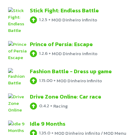
Stick Fight: Endless Battle
1.2.5
+
MOD Dinheiro infinito
Prince of Persia: Escape
1.2.6
+
MOD Dinheiro infinito
Fashion Battle - Dress up game
1.15.00
+
MOD Dinheiro Infinito
Drive Zone Online: Car race
0.4.2
+
Racing
Idle 9 Months
1.35.0
+
MOD Dinheiro infinito / MOD Menu