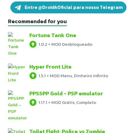
Entre @DroidkOficial para nosso Telegram
Recommended for you
Fortune Tank One
1.0.2
+
MOD Desbloqueado
Hyper Front Lite
1.5.1
+
MOD Menu, Dinheiro infinito
PPSSPP Gold - PSP emulator
1.17.1
+
MOD Grátis, Completo
Toilet Fight: Police vs Zombie