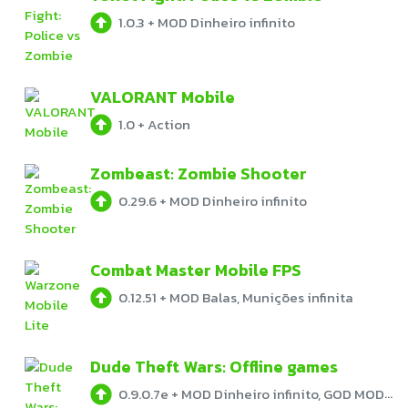
1.0.3
+
MOD Dinheiro infinito
VALORANT Mobile
1.0
+
Action
Zombeast: Zombie Shooter
0.29.6
+
MOD Dinheiro infinito
Combat Master Mobile FPS
0.12.51
+
MOD Balas, Munições infinita
Dude Theft Wars: Offline games
0.9.0.7e
+
MOD Dinheiro infinito, GOD MODE, MENU