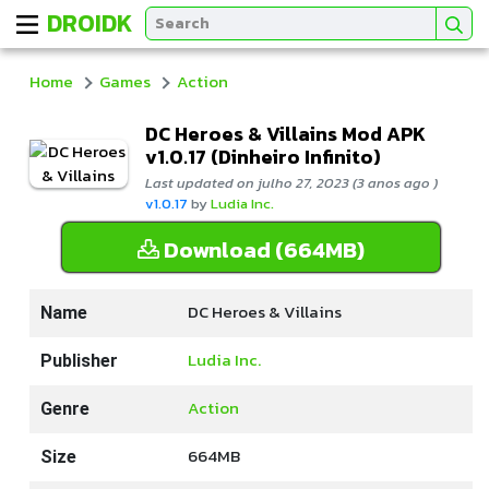
DROIDK
Home
Games
Action
DC Heroes & Villains Mod APK
v1.0.17 (Dinheiro Infinito)
Last updated on julho 27, 2023 (3 anos ago )
v1.0.17
by
Ludia Inc.
Download (664MB)
DC Heroes & Villains
Name
Ludia Inc.
Publisher
Action
Genre
664MB
Size