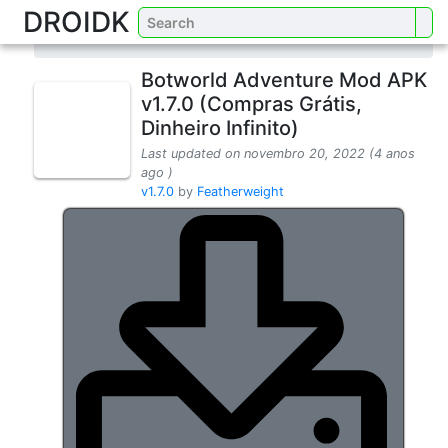
DROIDK
Home
Games
Role Playing
Botworld Adventure Mod APK
v1.7.0 (Compras Grátis,
Dinheiro Infinito)
Last updated on novembro 20, 2022 (4 anos
ago )
v1.7.0
by
Featherweight