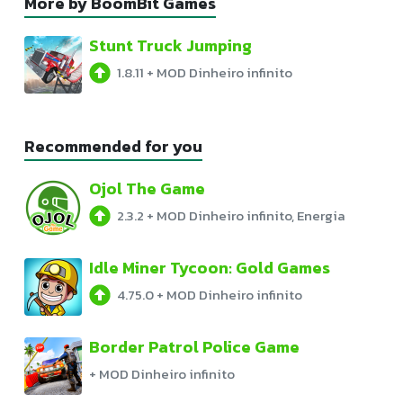
More by BoomBit Games
Stunt Truck Jumping
1.8.11
+
MOD Dinheiro infinito
Recommended for you
Ojol The Game
2.3.2
+
MOD Dinheiro infinito, Energia
Idle Miner Tycoon: Gold Games
4.75.0
+
MOD Dinheiro infinito
Border Patrol Police Game
+
MOD Dinheiro infinito