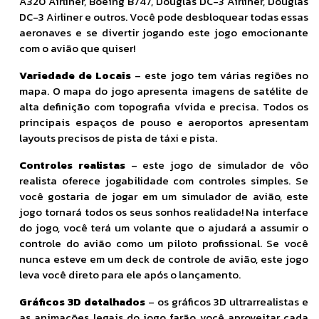
A320 Airliner, Boeing B747, Douglas DC-3 Airliner, Douglas
DC-3 Airliner e outros. Você pode desbloquear todas essas
aeronaves e se divertir jogando este jogo emocionante
com o avião que quiser!
Variedade de Locais
– este jogo tem várias regiões no
mapa. O mapa do jogo apresenta imagens de satélite de
alta definição com topografia vívida e precisa. Todos os
principais espaços de pouso e aeroportos apresentam
layouts precisos de pista de táxi e pista.
Controles realistas
– este jogo de simulador de vôo
realista oferece jogabilidade com controles simples. Se
você gostaria de jogar em um simulador de avião, este
jogo tornará todos os seus sonhos realidade! Na interface
do jogo, você terá um volante que o ajudará a assumir o
controle do avião como um piloto profissional. Se você
nunca esteve em um deck de controle de avião, este jogo
leva você direto para ele após o lançamento.
Gráficos 3D detalhados
– os gráficos 3D ultrarrealistas e
as animações legais do jogo farão você aproveitar cada