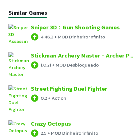
Similar Games
Sniper 3D：Gun Shooting Games
4.46.2
+
MOD Dinheiro infinito
Stickman Archery Master - Archer Puzzle Warrior
1.0.21
+
MOD Desbloqueado
Street Fighting Duel Fighter
0.2
+
Action
Crazy Octopus
2.5
+
MOD Dinheiro infinito