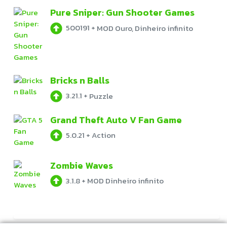
Pure Sniper: Gun Shooter Games
500191
+
MOD Ouro, Dinheiro infinito
Bricks n Balls
3.21.1
+
Puzzle
Grand Theft Auto V Fan Game
5.0.21
+
Action
Zombie Waves
3.1.8
+
MOD Dinheiro infinito