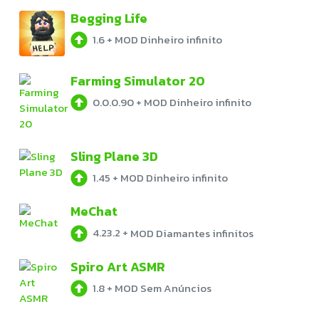
Begging Life
1.6
+
MOD Dinheiro infinito
Farming Simulator 20
0.0.0.90
+
MOD Dinheiro infinito
Sling Plane 3D
1.45
+
MOD Dinheiro infinito
MeChat
4.23.2
+
MOD Diamantes infinitos
Spiro Art ASMR
1.8
+
MOD Sem Anúncios