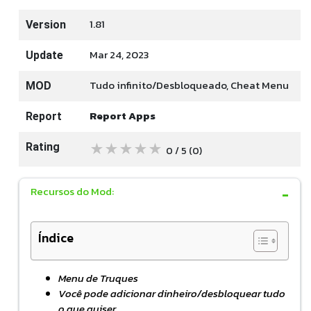
1.81
Version
Mar 24, 2023
Update
Tudo infinito/Desbloqueado, Cheat Menu
MOD
Report Apps
Report
★
★
★
★
★
Rating
0 / 5
(0
)
Recursos do Mod:
Índice
Menu de Truques
Você pode adicionar dinheiro/desbloquear tudo
o que quiser