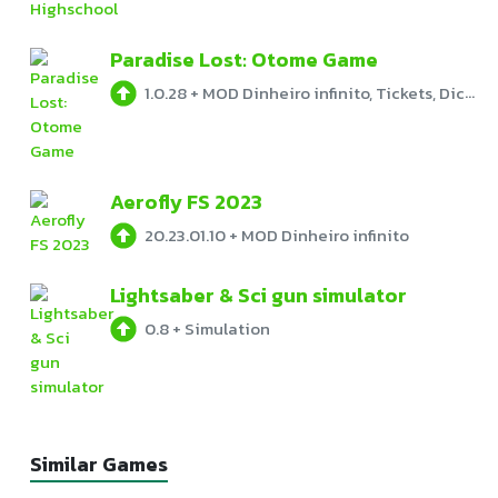
Paradise Lost: Otome Game
1.0.28
+
MOD Dinheiro infinito, Tickets, Dicas
Aerofly FS 2023
20.23.01.10
+
MOD Dinheiro infinito
Lightsaber & Sci gun simulator
0.8
+
Simulation
Similar Games