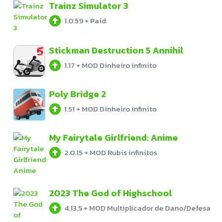
Trainz Simulator 3
1.0.59
+
Paid
Stickman Destruction 5 Annihil
1.17
+
MOD Dinheiro infinito
Poly Bridge 2
1.51
+
MOD Dinheiro infinito
My Fairytale Girlfriend: Anime
2.0.15
+
MOD Rubis infinitos
2023 The God of Highschool
4.13.5
+
MOD Multiplicador de Dano/Defesa