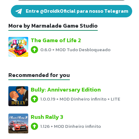
Entre @DroidkOficial para nosso Telegram
More by Marmalade Game Studio
The Game of Life 2
0.6.0
+
MOD Tudo Desbloqueado
Recommended for you
Bully: Anniversary Edition
1.0.0.19
+
MOD Dinheiro infinito + LITE
Rush Rally 3
1.126
+
MOD Dinheiro infinito