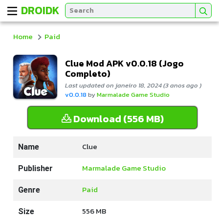
DROIDK
Home
Paid
Clue Mod APK v0.0.18 (Jogo
Completo)
Last updated on janeiro 18, 2024 (3 anos ago )
v0.0.18
by
Marmalade Game Studio
Download (556 MB)
Clue
Name
Marmalade Game Studio
Publisher
Paid
Genre
556 MB
Size