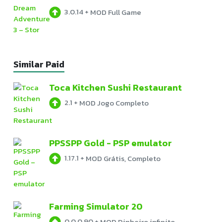
3.0.14
+
MOD Full Game
Similar Paid
Toca Kitchen Sushi Restaurant
2.1
+
MOD Jogo Completo
PPSSPP Gold - PSP emulator
1.17.1
+
MOD Grátis, Completo
Farming Simulator 20
0.0.0.90
+
MOD Dinheiro infinito