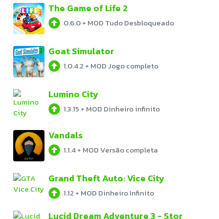
The Game of Life 2
0.6.0
+
MOD Tudo Desbloqueado
Goat Simulator
1.0.4.2
+
MOD Jogo completo
Lumino City
1.3.15
+
MOD Dinheiro infinito
Vandals
1.1.4
+
MOD Versão completa
Grand Theft Auto: Vice City
1.12
+
MOD Dinheiro Infinito
Lucid Dream Adventure 3 - Stor