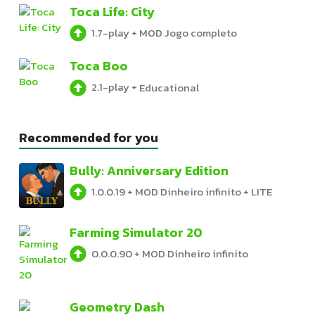
Toca Life: City
1.7-play
+
MOD Jogo completo
Toca Boo
2.1-play
+
Educational
Recommended for you
Bully: Anniversary Edition
1.0.0.19
+
MOD Dinheiro infinito + LITE
Farming Simulator 20
0.0.0.90
+
MOD Dinheiro infinito
Geometry Dash