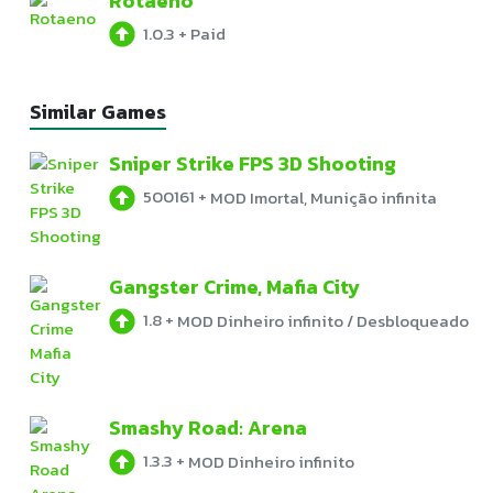
Rotaeno
1.0.3
+
Paid
Similar Games
Sniper Strike FPS 3D Shooting
500161
+
MOD Imortal, Munição infinita
Gangster Crime, Mafia City
1.8
+
MOD Dinheiro infinito / Desbloqueado
Smashy Road: Arena
1.3.3
+
MOD Dinheiro infinito