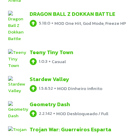
DRAGON BALL Z DOKKAN BATTLE
5.18.0
+
MOD One Hit, God Mode, Freeze HP
Teeny Tiny Town
1.0.3
+
Casual
Stardew Valley
1.5.6.52
+
MOD Dinheiro infinito
Geometry Dash
2.2.142
+
MOD Desbloqueado / Full
Trojan War: Guerreiros Esparta