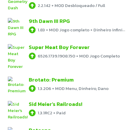
2.2.142
+
MOD Desbloqueado / Full
9th Dawn III RPG
1.83
+
MOD Jogo completo + Dinheiro infinito
Super Meat Boy Forever
6526.1739.1908.150
+
MOD Jogo Completo
Brotato: Premium
1.3.206
+
MOD Menu, Dinheiro, Dano
Sid Meier's Railroads!
1.3.1RC2
+
Paid