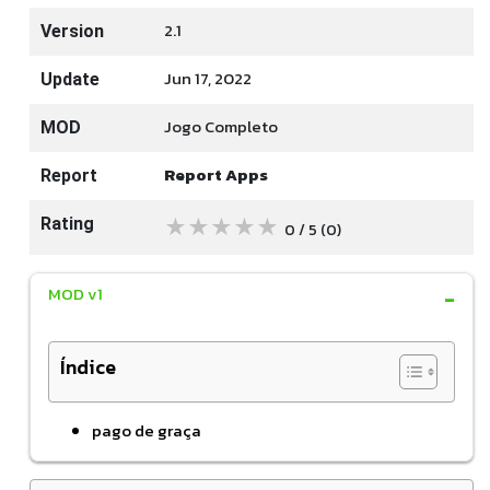
2.1
Version
Jun 17, 2022
Update
Jogo Completo
MOD
Report Apps
Report
★
★
★
★
★
Rating
0 / 5
(0
)
MOD v1
Índice
pago de graça