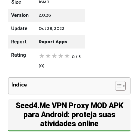
16MB
Size
2.0.26
Version
Oct 28, 2022
Update
Report Apps
Report
★
★
★
★
★
Rating
0 / 5
(0
)
Índice
Seed4.Me VPN Proxy MOD APK
para Android: proteja suas
atividades online