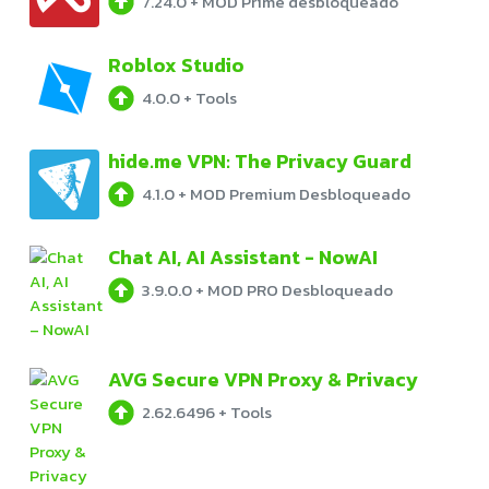
7.24.0
+
MOD Prime desbloqueado
Roblox Studio
4.0.0
+
Tools
hide.me VPN: The Privacy Guard
4.1.0
+
MOD Premium Desbloqueado
Chat AI, AI Assistant - NowAI
3.9.0.0
+
MOD PRO Desbloqueado
AVG Secure VPN Proxy & Privacy
2.62.6496
+
Tools