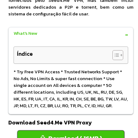
fornecidos pelo Seed4.Me VPN, mas também inclui
servidores dedicados a P2P e torrent, bem como um
sistema de configuração fácil de usar.
What's New
Índice
* Try Free VPN Access * Trusted Networks Support *
No Ads, No Limits & super fast connection * Use
single account on All devices & computer * 50
different locations, including US, UK, NL, RU, DE, SG,
HK, ES, FR, UA, IT, CA, IL, KR, IN, CH, SE, BE, BG, TW, LV, AU,
JP, MD, LT, FI, CZ, BR, LU, RO, TR, PL, CY, ID, HU, GR.
Download Seed4.Me VPN Proxy