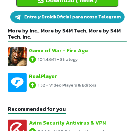
Download ( 16MB )
Entre @DroidkOficial para nosso Telegram
More by Inc., More by S4M Tech, More by S4M
Tech, Inc.
Game of War - Fire Age
10.1.4.641
+
Strategy
RealPlayer
1.52
+
Video Players & Editors
Recommended for you
Avira Security Antivirus & VPN