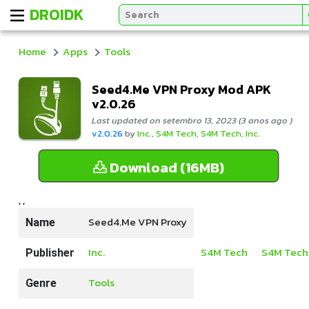
DROIDK
Home
Apps
Tools
Seed4.Me VPN Proxy Mod APK
v2.0.26
Last updated on setembro 13, 2023 (3 anos ago )
v2.0.26
by
Inc.
,
S4M Tech
,
S4M Tech, Inc.
Download (16MB)
, ,
Seed4.Me VPN Proxy
Name
Inc.
S4M Tech
S4M Tech,
Publisher
Tools
Genre