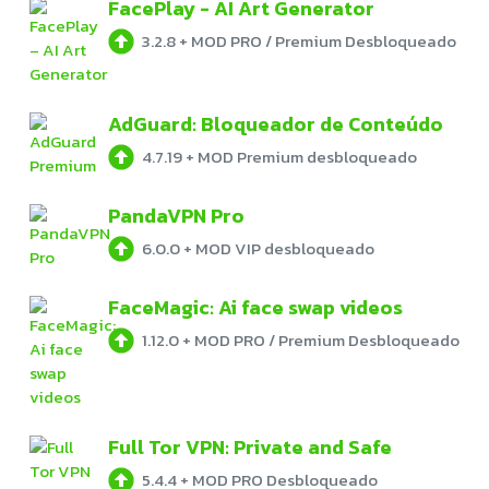
FacePlay - AI Art Generator
3.2.8
+
MOD PRO / Premium Desbloqueado
AdGuard: Bloqueador de Conteúdo
4.7.19
+
MOD Premium desbloqueado
PandaVPN Pro
6.0.0
+
MOD VIP desbloqueado
FaceMagic: Ai face swap videos
1.12.0
+
MOD PRO / Premium Desbloqueado
Full Tor VPN: Private and Safe
5.4.4
+
MOD PRO Desbloqueado