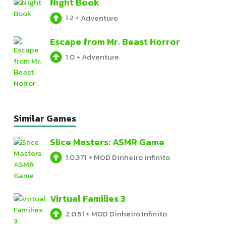
Night Book
1.2
+
Adventure
Escape from Mr. Beast Horror
1.0
+
Adventure
Similar Games
Slice Masters: ASMR Game
1.0.371
+
MOD Dinheiro infinito
Virtual Families 3
2.0.51
+
MOD Dinheiro Infinito