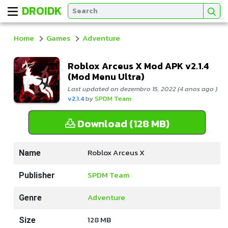
DROIDK
Home
Games
Adventure
Roblox Arceus X Mod APK v2.1.4
(Mod Menu Ultra)
Last updated on dezembro 15, 2022 (4 anos ago )
v2.1.4
by
SPDM Team
Download (128 MB)
Roblox Arceus X
Name
SPDM Team
Publisher
Adventure
Genre
128 MB
Size