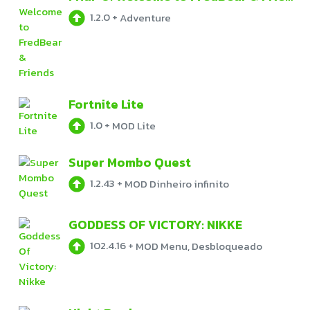
1.2.0
+
Adventure
Fortnite Lite
1.0
+
MOD Lite
Super Mombo Quest
1.2.43
+
MOD Dinheiro infinito
GODDESS OF VICTORY: NIKKE
102.4.16
+
MOD Menu, Desbloqueado