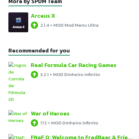
More by SPDM Team
Arceus X
2.1.4
+
MOD Mod Menu Ultra
Recommended for you
Real Formula Car Racing Games
3.2.1
+
MOD Dinheiro infinito
War of Heroes
172
+
MOD Dinheiro infinito
FNaF 0: Welcome to FredBear & Friends