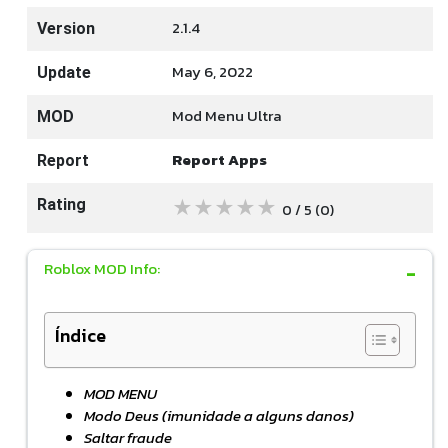
2.1.4
Version
May 6, 2022
Update
Mod Menu Ultra
MOD
Report Apps
Report
★
★
★
★
★
Rating
0 / 5
(0
)
Roblox MOD Info:
Índice
MOD MENU
Modo Deus (imunidade a alguns danos)
Saltar fraude