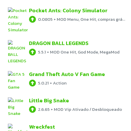
Pocket Ants: Colony Simulator
0.0805
+
MOD Menu, One Hit, compras grátis
DRAGON BALL LEGENDS
5.5.1
+
MOD One Hit, God Mode, MegaMod
Grand Theft Auto V Fan Game
5.0.21
+
Action
Little Big Snake
2.6.65
+
MOD Vip Ativado / Desbloqueado
Wreckfest