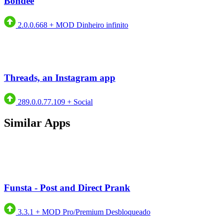
Bondee
2.0.0.668
+
MOD Dinheiro infinito
Threads, an Instagram app
289.0.0.77.109
+
Social
Similar Apps
Funsta - Post and Direct Prank
3.3.1
+
MOD Pro/Premium Desbloqueado