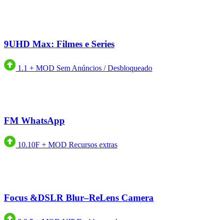
9UHD Max: Filmes e Series
1.1
+
MOD Sem Anúncios / Desbloqueado
FM WhatsApp
10.10F
+
MOD Recursos extras
Focus &DSLR Blur–ReLens Camera