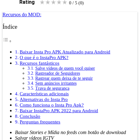
★
★
★
★
★
Rating
0 / 5
(0
)
Recursos do MOD:
Índice
Baixar Insta Pro APK Atualizado para Android
O que é o InstaPro APK?
Recursos fantásticos
Salve vídeos de quem você quiser
Rastreador de Seguidores
Rastrear quem deixa de te seguir
Sem anúncios irritantes
Trava de segurança
Características adicionais
Alternativas do Insta Pro
Como funciona o Insta Pro Apk?
Baixar InstaPro APK 2022 para Android
Conclusão
Perguntas frequentes
Baixar Stories e Mídia no feeds com botão de download
Salvar vídeos IGTV