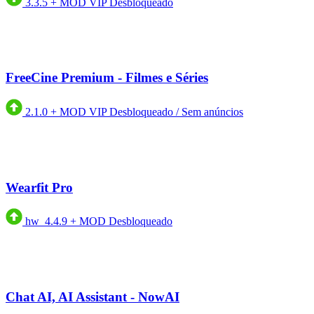
3.3.5
+
MOD VIP Desbloqueado
FreeCine Premium - Filmes e Séries
2.1.0
+
MOD VIP Desbloqueado / Sem anúncios
Wearfit Pro
hw_4.4.9
+
MOD Desbloqueado
Chat AI, AI Assistant - NowAI