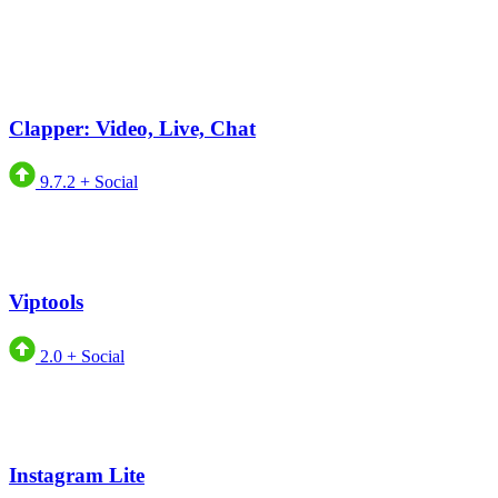
Clapper: Video, Live, Chat
9.7.2
+
Social
Viptools
2.0
+
Social
Instagram Lite