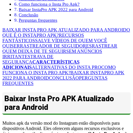
Como funciona o Insta Pro Apk?
Baixar InstaPro APK 2022 para Android
Conclusão
Perguntas frequentes
BAIXAR INSTA PRO APK ATUALIZADO PARA ANDROID
O
QUE É O INSTAPRO APK?
RECURSOS
FANTÁSTICOS
SALVE VÍDEOS DE QUEM VOCÊ
QUISER
RASTREADOR DE SEGUIDORES
RASTREAR
QUEM DEIXA DE TE SEGUIR
SEM ANÚNCIOS
IRRITANTES
TRAVA DE
SEGURANÇA
CARACTERÍSTICAS
ADICIONAIS
ALTERNATIVAS DO INSTA PRO
COMO
FUNCIONA O INSTA PRO APK?
BAIXAR INSTAPRO APK
2022 PARA ANDROID
CONCLUSÃO
PERGUNTAS
FREQUENTES
Baixar Insta Pro APK Atualizado
para Android
Muitos apk da versão mod do Instagram estão disponíveis para
dispositivos Android. Eles oferecem alguns recursos exclusivos e