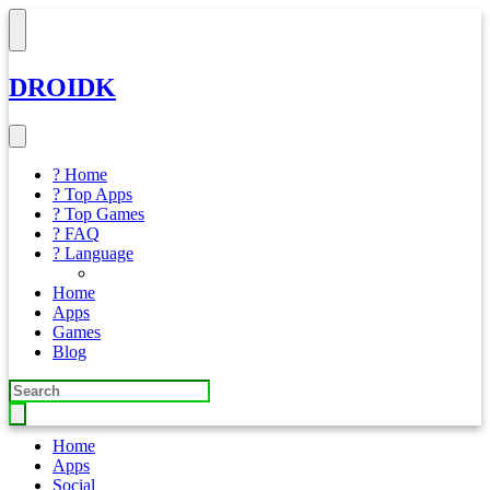
DROIDK
? Home
? Top Apps
? Top Games
? FAQ
? Language
Home
Apps
Games
Blog
Home
Apps
Social