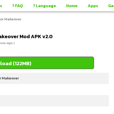
s
? FAQ
? Language
Home
Apps
Ga
or Makeover
akeover Mod APK v2.0
nos ago )
load (122MB)
r Makeover