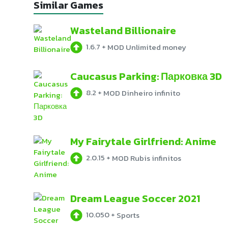
Similar Games
Wasteland Billionaire
1.6.7
+
MOD Unlimited money
Caucasus Parking: Парковка 3D
8.2
+
MOD Dinheiro infinito
My Fairytale Girlfriend: Anime
2.0.15
+
MOD Rubis infinitos
Dream League Soccer 2021
10.050
+
Sports