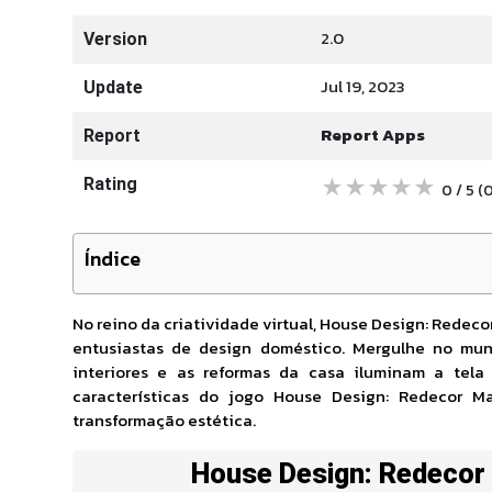
2.0
Version
Jul 19, 2023
Update
Report Apps
Report
★
★
★
★
★
Rating
0 / 5
(
Índice
No reino da criatividade virtual, House Design: Rede
entusiastas de design doméstico. Mergulhe no mu
interiores e as reformas da casa iluminam a tela 
características do jogo House Design: Redecor 
transformação estética.
House Design: Redecor