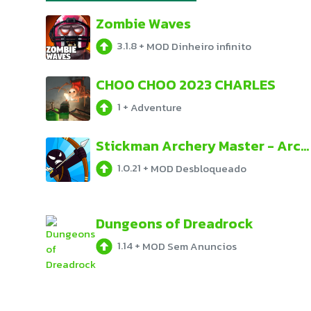
Zombie Waves
3.1.8
+
MOD Dinheiro infinito
CHOO CHOO 2023 CHARLES
1
+
Adventure
Stickman Archery Master - Archer Puzzle Warrior
1.0.21
+
MOD Desbloqueado
Dungeons of Dreadrock
1.14
+
MOD Sem Anuncios