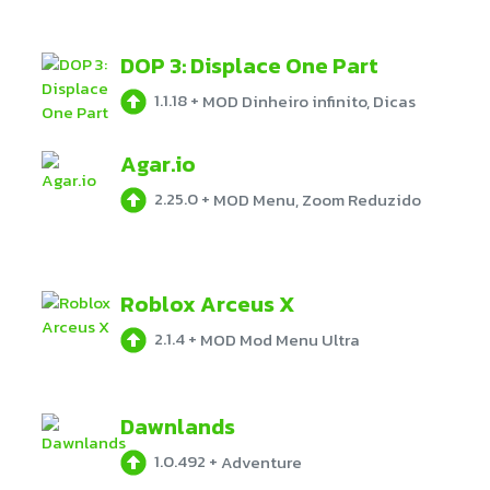
DOP 3: Displace One Part
1.1.18
+
MOD Dinheiro infinito, Dicas
Agar.io
2.25.0
+
MOD Menu, Zoom Reduzido
Roblox Arceus X
2.1.4
+
MOD Mod Menu Ultra
Dawnlands
1.0.492
+
Adventure