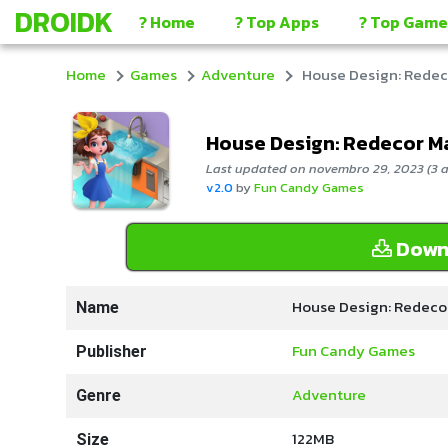
DROIDK
? Home
? Top Apps
? Top Game
Home
Games
Adventure
House Design: Redec
House Design: Redecor M
Last updated on novembro 29, 2023 (3 a
v2.0
by
Fun Candy Games
Down
House Design: Redeco
Name
Fun Candy Games
Publisher
Adventure
Genre
122MB
Size