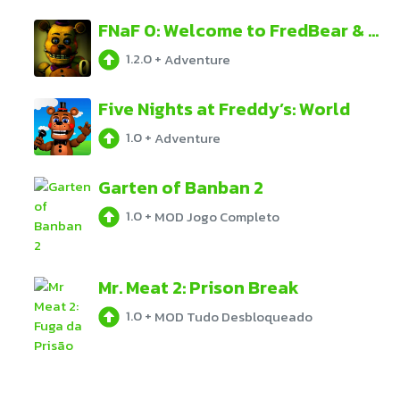
FNaF 0: Welcome to FredBear & Friends
1.2.0
+
Adventure
Five Nights at Freddy’s: World
1.0
+
Adventure
Garten of Banban 2
1.0
+
MOD Jogo Completo
Mr. Meat 2: Prison Break
1.0
+
MOD Tudo Desbloqueado