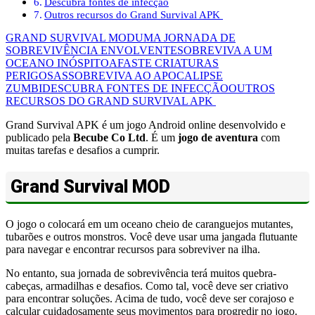
Descubra fontes de infecção
Outros recursos do Grand Survival APK
GRAND SURVIVAL MOD
UMA JORNADA DE
SOBREVIVÊNCIA ENVOLVENTE
SOBREVIVA A UM
OCEANO INÓSPITO
AFASTE CRIATURAS
PERIGOSAS
SOBREVIVA AO APOCALIPSE
ZUMBI
DESCUBRA FONTES DE INFECÇÃO
OUTROS
RECURSOS DO GRAND SURVIVAL APK
Grand Survival APK é um jogo Android online desenvolvido e
publicado pela
Becube Co Ltd
. É um
jogo de aventura
com
muitas tarefas e desafios a cumprir.
Grand Survival MOD
O jogo o colocará em um oceano cheio de caranguejos mutantes,
tubarões e outros monstros. Você deve usar uma jangada flutuante
para navegar e encontrar recursos para sobreviver na ilha.
No entanto, sua jornada de sobrevivência terá muitos quebra-
cabeças, armadilhas e desafios. Como tal, você deve ser criativo
para encontrar soluções. Acima de tudo, você deve ser corajoso e
calcular cuidadosamente seus movimentos para progredir no jogo.