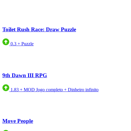
Toilet Rush Race: Draw Puzzle
0.3
+
Puzzle
9th Dawn III RPG
1.83
+
MOD Jogo completo + Dinheiro infinito
Move People