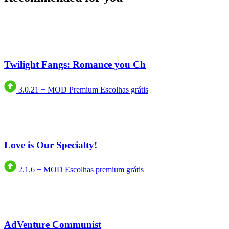
Twilight Fangs: Romance you Ch
3.0.21
+
MOD Premium Escolhas grátis
Love is Our Specialty!
2.1.6
+
MOD Escolhas premium grátis
AdVenture Communist