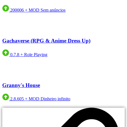
200006
+
MOD Sem anúncios
Gachaverse (RPG & Anime Dress Up)
0.7.8
+
Role Playing
Granny's House
2.8.605
+
MOD Dinheiro infinito