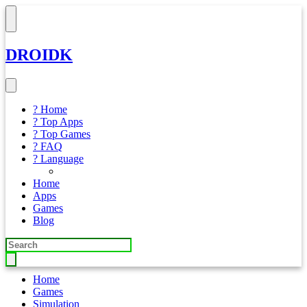
DROIDK
? Home
? Top Apps
? Top Games
? FAQ
? Language
Home
Apps
Games
Blog
Home
Games
Simulation