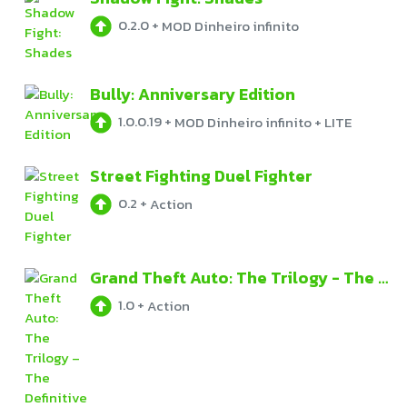
0.2.0
+
MOD Dinheiro infinito
Bully: Anniversary Edition
1.0.0.19
+
MOD Dinheiro infinito + LITE
Street Fighting Duel Fighter
0.2
+
Action
Grand Theft Auto: The Trilogy - The Definitive Edition
1.0
+
Action