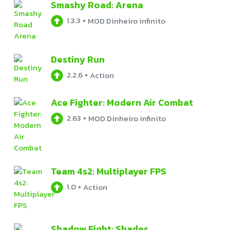
Smashy Road: Arena
1.3.3
+
MOD Dinheiro infinito
Destiny Run
2.2.6
+
Action
Ace Fighter: Modern Air Combat
2.63
+
MOD Dinheiro infinito
Team 4s2: Multiplayer FPS
1.0
+
Action
Shadow Fight: Shades