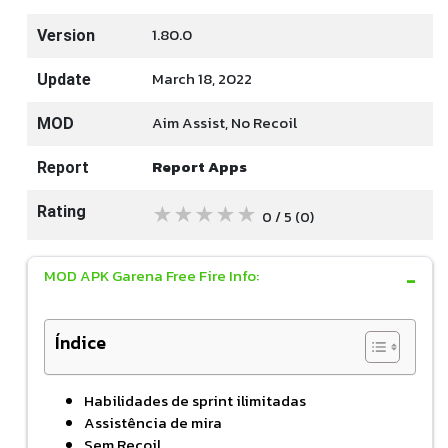
1.80.0
Version
March 18, 2022
Update
Aim Assist, No Recoil
MOD
Report Apps
Report
★
★
★
★
★
Rating
0 / 5
(0
)
MOD APK Garena Free Fire Info:
Índice
Habilidades de sprint ilimitadas
Assistência de mira
Sem Recoil