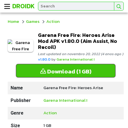
DROIDK
Home
Games
Action
Garena Free Fire: Heroes Arise
Mod APK v1.80.0 (Aim Assist, No
Recoil)
Last updated on novembro 20, 2022 (4 anos ago )
v1.80.0
by
Garena International I
Download (1 GB)
Garena Free Fire: Heroes Arise
Name
Garena International I
Publisher
Action
Genre
1 GB
Size