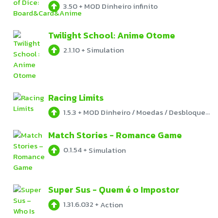
3.50
+
MOD Dinheiro infinito
Twilight School: Anime Otome
2.1.10
+
Simulation
Racing Limits
1.5.3
+
MOD Dinheiro / Moedas / Desbloqueado
Match Stories - Romance Game
0.1.54
+
Simulation
Super Sus - Quem é o Impostor
1.31.6.032
+
Action