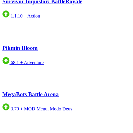
Survivor Impostor: BattleRoyale
1.1.10
+
Action
Pikmin Bloom
68.1
+
Adventure
MegaBots Battle Arena
3.79
+
MOD Menu, Modo Deus