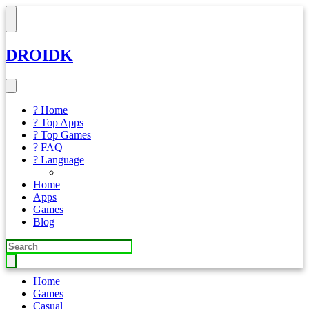
DROIDK
? Home
? Top Apps
? Top Games
? FAQ
? Language
Home
Apps
Games
Blog
Home
Games
Casual