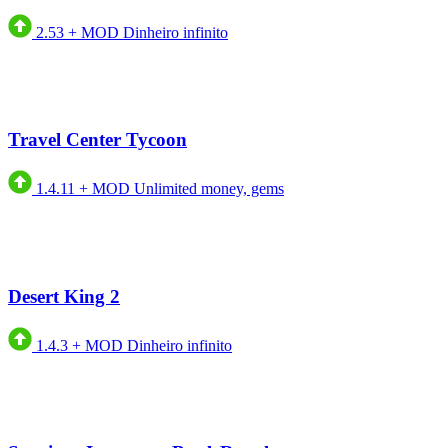
2.53
+
MOD Dinheiro infinito
Travel Center Tycoon
1.4.11
+
MOD Unlimited money, gems
Desert King 2
1.4.3
+
MOD Dinheiro infinito