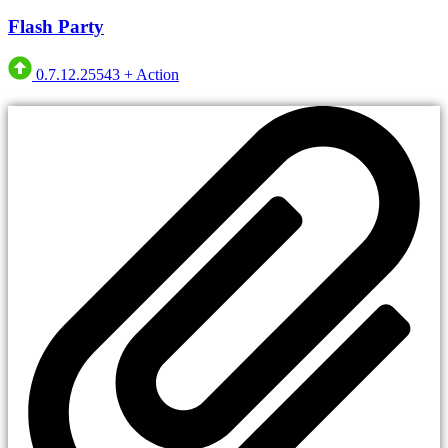
Flash Party
0.7.12.25543
+
Action