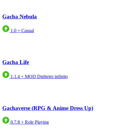
Gacha Nebula
1.0
+
Casual
Gacha Life
1.1.4
+
MOD Dinheiro infinito
Gachaverse (RPG & Anime Dress Up)
0.7.8
+
Role Playing