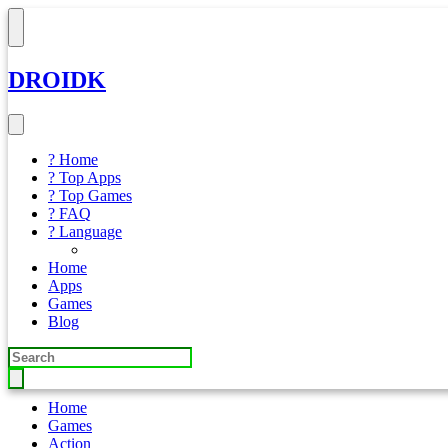
DROIDK
? Home
? Top Apps
? Top Games
? FAQ
? Language
Home
Apps
Games
Blog
Home
Games
Action