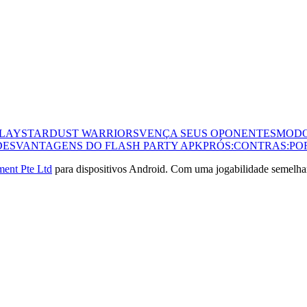
PLAY
STARDUST WARRIORS
VENÇA SEUS OPONENTES
MODO
DESVANTAGENS DO FLASH PARTY APK
PRÓS:
CONTRAS:
PO
ent Pte Ltd
para dispositivos Android. Com uma jogabilidade semelha