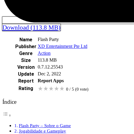
Download (113.8 MB)
Name
Flash Party
Publisher
XD Entertainment Pte Ltd
Genre
Action
Size
113.8 MB
Version
0.7.12.25543
Update
Dec 2, 2022
Report
Report Apps
★
★
★
★
★
Rating
0 / 5
(0
vote
)
Índice
Flash Party – Sobre o Game
Jogabilidade e Gameplay