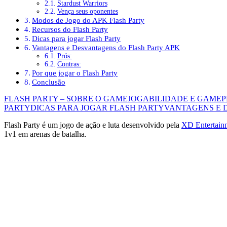
Stardust Warriors
Vença seus oponentes
Modos de Jogo do APK Flash Party
Recursos do Flash Party
Dicas para jogar Flash Party
Vantagens e Desvantagens do Flash Party APK
Prós:
Contras:
Por que jogar o Flash Party
Conclusão
FLASH PARTY – SOBRE O GAME
JOGABILIDADE E GAME
PARTY
DICAS PARA JOGAR FLASH PARTY
VANTAGENS E 
Flash Party é um jogo de ação e luta desenvolvido pela
XD Entertainm
1v1 em arenas de batalha.