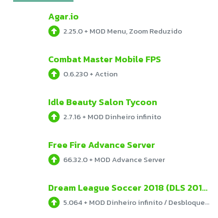
Agar.io
2.25.0
+
MOD Menu, Zoom Reduzido
Combat Master Mobile FPS
0.6.230
+
Action
Idle Beauty Salon Tycoon
2.7.16
+
MOD Dinheiro infinito
Free Fire Advance Server
66.32.0
+
MOD Advance Server
Dream League Soccer 2018 (DLS 2018)
5.064
+
MOD Dinheiro infinito / Desbloqueado