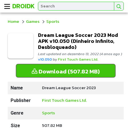
DROIDK
Home
Games
Sports
Dream League Soccer 2023 Mod
APK v10.050 (Dinheiro Infinito,
Desbloqueado)
Last updated on dezembro 13, 2022 (4 anos ago )
v10.050
by
First Touch Games Ltd.
Download (507.82 MB)
Dream League Soccer 2023
Name
First Touch Games Ltd.
Publisher
Sports
Genre
507.82 MB
Size