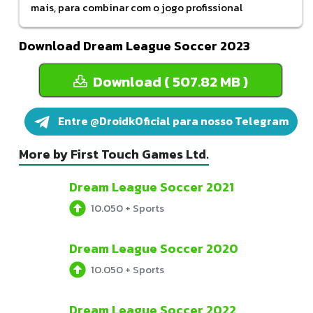
mais, para combinar com o jogo profissional
Download Dream League Soccer 2023
Download ( 507.82 MB )
Entre @DroidkOficial para nosso Telegram
More by First Touch Games Ltd.
Dream League Soccer 2021
10.050
+
Sports
Dream League Soccer 2020
10.050
+
Sports
Dream League Soccer 2022