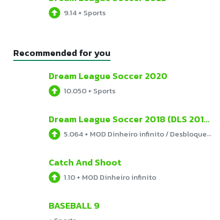
9.14
+
Sports
Recommended for you
Dream League Soccer 2020
10.050
+
Sports
Dream League Soccer 2018 (DLS 2018)
5.064
+
MOD Dinheiro infinito / Desbloqueado
Catch And Shoot
1.10
+
MOD Dinheiro infinito
BASEBALL 9