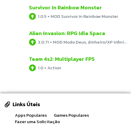
Survivor In Rainbow Monster
1.0.5
+
MOD Survivor In Rainbow Monster
Alien Invasion: RPG Idle Space
3.0.71
+
MOD Modo Deus, dinheiro/XP infinito
Team 4s2: Multiplayer FPS
1.0
+
Action
Links Úteis
Apps Populares
Games Populares
Fazer uma Solicitação