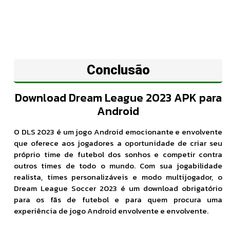
Conclusão
Download Dream League 2023 APK para
Android
O DLS 2023 é um jogo Android emocionante e envolvente
que oferece aos jogadores a oportunidade de criar seu
próprio time de futebol dos sonhos e competir contra
outros times de todo o mundo. Com sua jogabilidade
realista, times personalizáveis e modo multijogador, o
Dream League Soccer 2023 é um download obrigatório
para os fãs de futebol e para quem procura uma
experiência de jogo Android envolvente e envolvente.