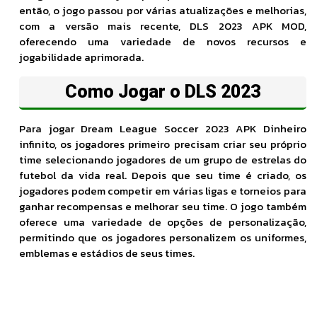
então, o jogo passou por várias atualizações e melhorias,
com a versão mais recente, DLS 2023 APK MOD,
oferecendo uma variedade de novos recursos e
jogabilidade aprimorada.
Como Jogar o DLS 2023
Para jogar Dream League Soccer 2023 APK Dinheiro
infinito, os jogadores primeiro precisam criar seu próprio
time selecionando jogadores de um grupo de estrelas do
futebol da vida real. Depois que seu time é criado, os
jogadores podem competir em várias ligas e torneios para
ganhar recompensas e melhorar seu time. O jogo também
oferece uma variedade de opções de personalização,
permitindo que os jogadores personalizem os uniformes,
emblemas e estádios de seus times.