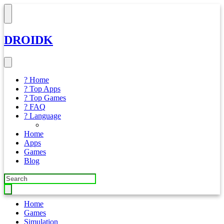
DROIDK
? Home
? Top Apps
? Top Games
? FAQ
? Language
Home
Apps
Games
Blog
Home
Games
Simulation