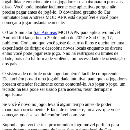
jogabilidade emocionante e os jogadores se apaixonaram por causa
disso. Você pode instalar facilmente este aplicativo porque não
precisa pagar antes de jogá-lo. O download gratuito do Car
Simulator San Andreas MOD APK está disponível e você pode
começar a jogar instantaneamente.
O Car Simulator
San Andreas
MOD APK para aplicativo móvel
Android foi lançado em 29 de junho de 2022 e Sad City, 17,
publicou. Contanto que você goste de carros finos e queira ter uma
experiência de dirigir e descobrir novos locais enquanto se diverte,
então você pode jogar este jogo. Não há restrições ou limites de
idade, pois não há forma de violência ou necessidade de orientação
dos pais.
O sistema de controle neste jogo também é fácil de compreender.
Ele também possui uma jogabilidade intuitiva, para que os jogadores
possam entender facilmente como contorná-lo. Ao jogar o jogo, um
teclado na tela pode ser usado para acelerar, frear, derrapar e
impulsionar.
Se você é novo no jogo, levará algum tempo antes de poder
manobrar corretamente. É fácil de entender e, uma vez que você
começar, você se sentirá confortável com isso.
Suponha que você esteja procurando o jogo móvel perfeito para
jogar durante o seu tempo de lazer, faça o download do Car